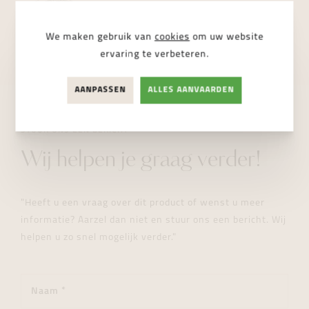
Dampoortstraat 2, 9000 Gent
NIET BESCHIKBAAR
We maken gebruik van
cookies
om uw website
ervaring te verbeteren.
AANPASSEN
ALLES AANVAARDEN
STUUR ONS EEN BERICHT
Wij helpen je graag verder!
"Heeft u een vraag over dit product of wenst u meer
informatie? Aarzel dan niet en stuur ons een bericht. Wij
helpen u zo snel mogelijk verder."