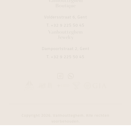
Vanhoutteghem
Boutique
Voldersstraat 6, Gent
T.
+32 9 225 50 45
Vanhoutteghem
Jewelry
Dampoortstraat 2, Gent
T.
+32 9 225 50 45
Instagram
Whatsapp
Vanhoutteghem
Vanhoutteghem
Copyright 2026. Vanhoutteghem. Alle rechten
voorbehouden.