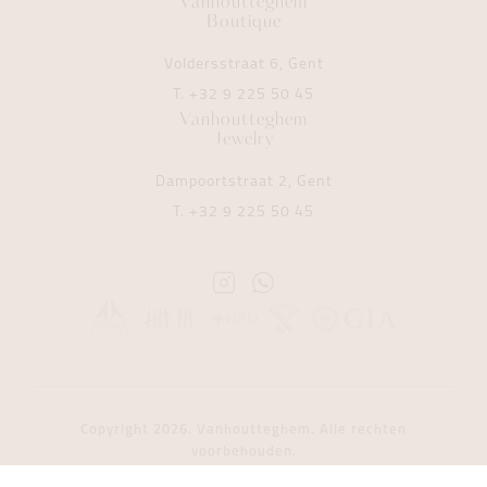
Vanhoutteghem
Boutique
Voldersstraat 6, Gent
T.
+32 9 225 50 45
Vanhoutteghem
Jewelry
Dampoortstraat 2, Gent
T.
+32 9 225 50 45
Instagram
Whatsapp
Vanhoutteghem
Vanhoutteghem
Copyright 2026. Vanhoutteghem. Alle rechten
voorbehouden.