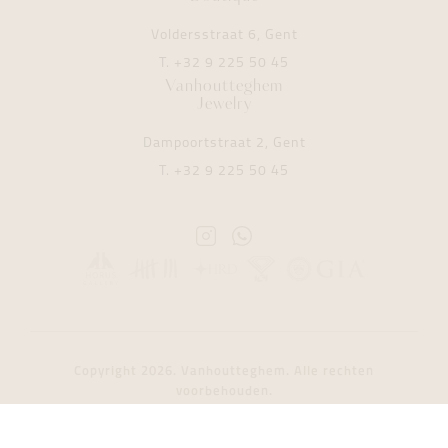
Voldersstraat 6, Gent
T.
+32 9 225 50 45
Vanhoutteghem
Jewelry
Dampoortstraat 2, Gent
T.
+32 9 225 50 45
Instagram
Whatsapp
Vanhoutteghem
Vanhoutteghem
Copyright 2026. Vanhoutteghem. Alle rechten
voorbehouden.