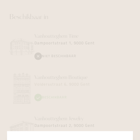
Beschikbaar in
Vanhoutteghem
Time
Dampoortstraat 1, 9000 Gent
NIET BESCHIKBAAR
Vanhoutteghem
Boutique
Voldersstraat 6, 9000 Gent
BESCHIKBAAR
Vanhoutteghem
Jewelry
Dampoortstraat 2, 9000 Gent
NIET BESCHIKBAAR