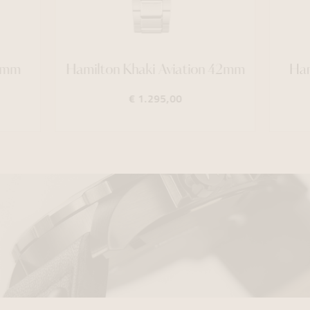
42mm
Hamilton Khaki Aviation 42mm
Ham
€ 1.295,00