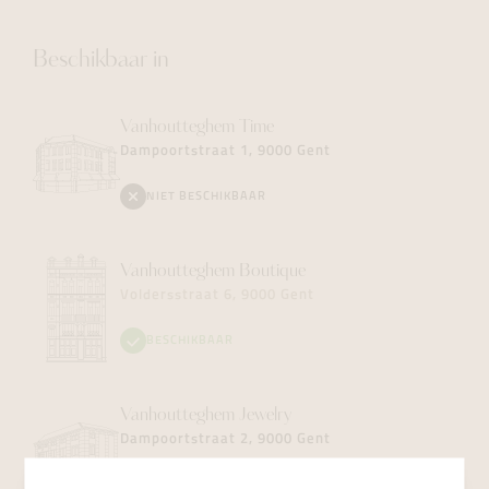
Beschikbaar in
Vanhoutteghem
Time
Dampoortstraat 1, 9000 Gent
NIET BESCHIKBAAR
Vanhoutteghem
Boutique
Voldersstraat 6, 9000 Gent
BESCHIKBAAR
Vanhoutteghem
Jewelry
Dampoortstraat 2, 9000 Gent
NIET BESCHIKBAAR