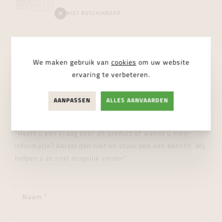
NIET BESCHIKBAAR
We maken gebruik van
cookies
om uw website
ervaring te verbeteren.
STUUR ONS EEN BERICHT
Wij helpen je graag verder!
AANPASSEN
ALLES AANVAARDEN
"Heeft u een vraag over dit product of wenst u meer
informatie? Aarzel dan niet en stuur ons een bericht. Wij
helpen u zo snel mogelijk verder."