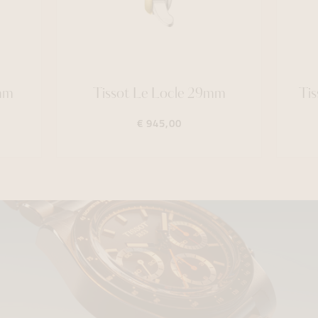
mm
Tissot Le Locle 29mm
Ti
€ 945,00