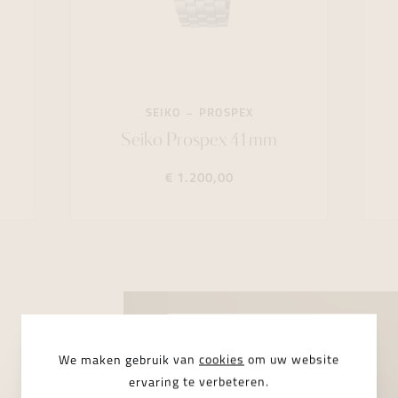
SEIKO
PROSPEX
Seiko Prospex 41mm
€ 1.200,00
We maken gebruik van
cookies
om uw website
ervaring te verbeteren.