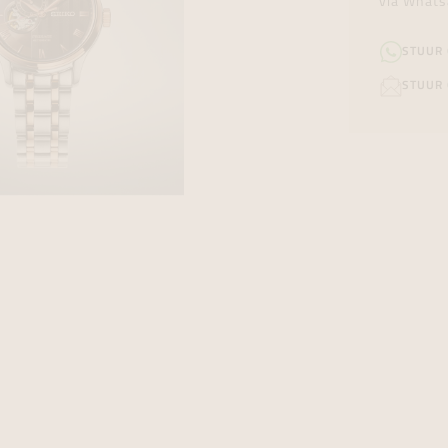
via Whats
STUUR
STUUR 