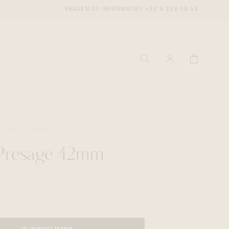
VRAGEN OF INFORMATIE?
+32 9 225 50 45
ELETON
SEIKO
 Presage 42mm
ecenter
ecenter
ecenter
icecenter
icecenter
icecenter
rken
rken
rken
n
n
n