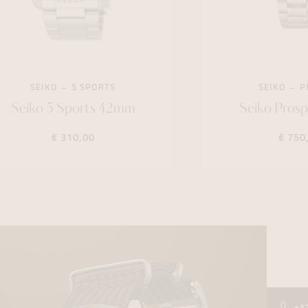
SEIKO
5 SPORTS
SEIKO
P
Seiko 5 Sports 42mm
Seiko Pros
€ 310,00
€ 750
+3