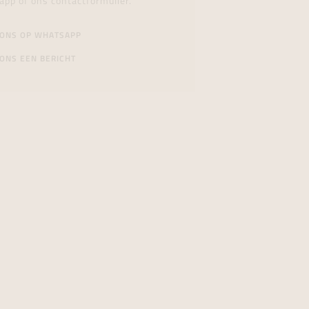
app of ons contactformulier.
 ONS OP WHATSAPP
ONS EEN BERICHT