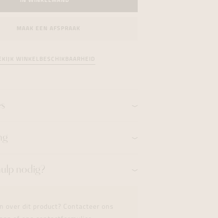
IN WINKELMAND
formeren
formeren
formeren
MAAK EEN AFSPRAAK
EKIJK WINKELBESCHIKBAARHEID
es
ng
hulp nodig?
n over dit product? Contacteer ons