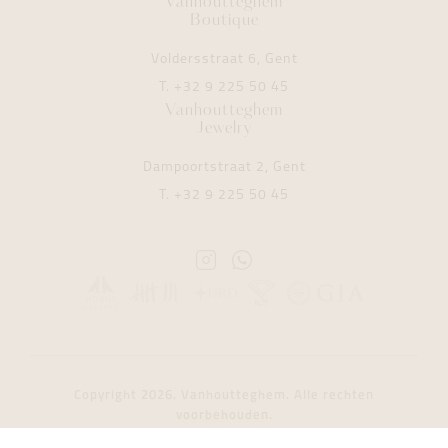
Vanhoutteghem
Boutique
Voldersstraat 6, Gent
T.
+32 9 225 50 45
Vanhoutteghem
Jewelry
Dampoortstraat 2, Gent
T.
+32 9 225 50 45
Instagram
Whatsapp
Vanhoutteghem
Vanhoutteghem
Copyright 2026. Vanhoutteghem. Alle rechten
voorbehouden.