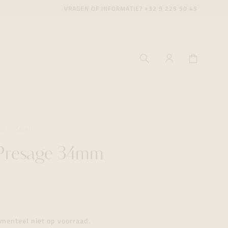
VRAGEN OF INFORMATIE?
+32 9 225 50 45
LY
SEIKO
 Presage 34mm
ecenter
ecenter
ecenter
icecenter
icecenter
icecenter
rken
rken
rken
n
n
n
menteel niet op voorraad.