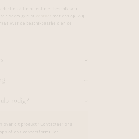
formeren
formeren
formeren
product op dit moment niet beschikbaar.
esse? Neem gerust
contact
met ons op. Wij
raag over de beschikbaarheid en de
es
ng
hulp nodig?
n over dit product? Contacteer ons
app of ons contactformulier.