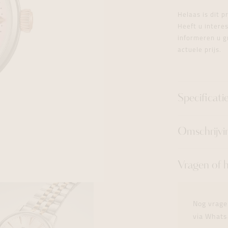
tingen
over
For Him
Juwelen trans
Juwelen trans
Juwelen trans
For Him
Cadeaubon
Helaas is dit 
den
on
ock
Cadeaubon
Diamant
Diamant
Diamant
Heeft u inter
Cadeaubon
informeren u g
graphs
actuele prijs.
Specificati
Omschrijvi
Vragen of 
Nog vrage
via Whats