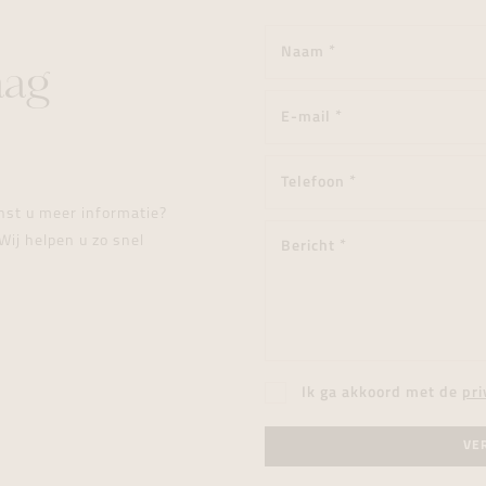
aag
enst u meer informatie?
Wij helpen u zo snel
Ik ga akkoord met de
pri
VE