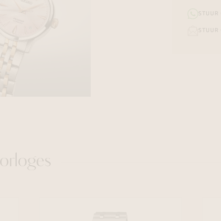
STUUR
STUUR 
orloges