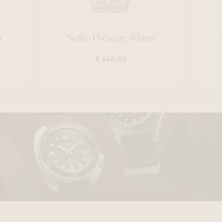
m
Seiko Presage 40mm
€ 440,00