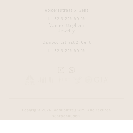
Voldersstraat 6, Gent
T.
+32 9 225 50 45
Vanhoutteghem
Jewelry
Dampoortstraat 2, Gent
T.
+32 9 225 50 45
Instagram
Whatsapp
Vanhoutteghem
Vanhoutteghem
Copyright 2026. Vanhoutteghem. Alle rechten
voorbehouden.