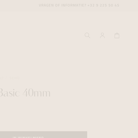
VRAGEN OF INFORMATIE?
+32 9 225 50 45
LY
SEIKO
 Basic 40mm
ecenter
ecenter
ecenter
icecenter
icecenter
icecenter
rken
rken
rken
n
n
n