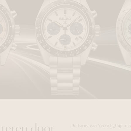
pireren door
De focus van Seiko ligt op ni