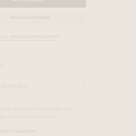
IN WINKELMAND
formeren
formeren
formeren
MAAK EEN AFSPRAAK
EKIJK WINKELBESCHIKBAARHEID
es
hulp nodig?
n over dit product? Contacteer ons
app of ons contactformulier.
 ONS OP WHATSAPP