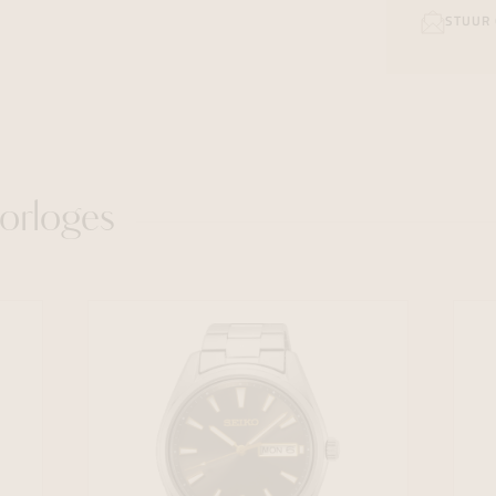
STUUR 
orloges