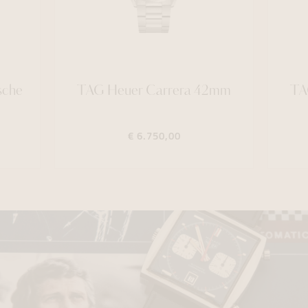
sche
TAG Heuer Carrera 42mm
TA
€ 6.750,00