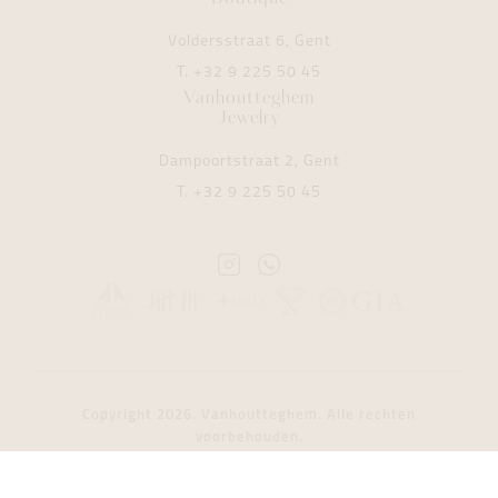
Voldersstraat 6, Gent
T.
+32 9 225 50 45
Vanhoutteghem
Jewelry
Dampoortstraat 2, Gent
T.
+32 9 225 50 45
Instagram
Whatsapp
Vanhoutteghem
Vanhoutteghem
Copyright 2026. Vanhoutteghem. Alle rechten
voorbehouden.