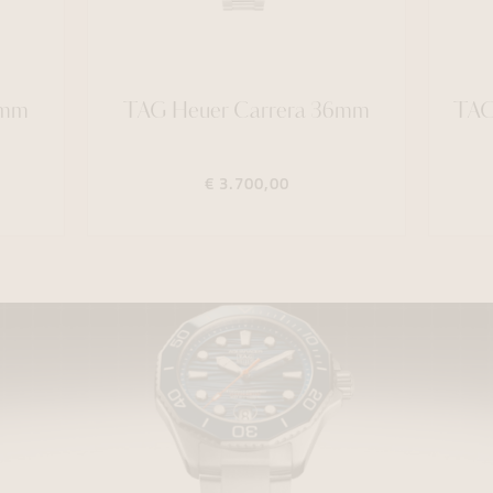
2mm
TAG Heuer Carrera 36mm
TAG
€ 3.700,00