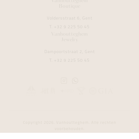
Vanhoutteghem
Boutique
Voldersstraat 6, Gent
T.
+32 9 225 50 45
Vanhoutteghem
Jewelry
Dampoortstraat 2, Gent
T.
+32 9 225 50 45
Instagram
Whatsapp
Vanhoutteghem
Vanhoutteghem
Copyright 2026. Vanhoutteghem. Alle rechten
voorbehouden.