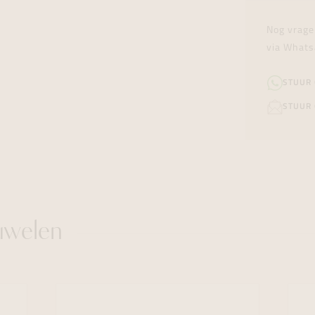
Nog vrage
via Whats
STUUR
STUUR 
uwelen