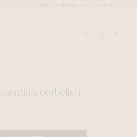
VRAGEN OF INFORMATIE?
+32 9 225 50 45
BELLEN
FOPE
ssentials oorbellen
ecenter
ecenter
ecenter
icecenter
icecenter
icecenter
rken
rken
rken
n
n
n