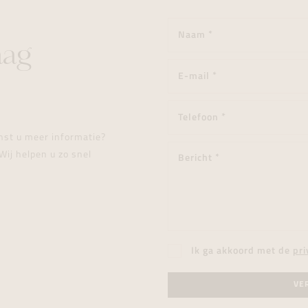
aag
enst u meer informatie?
Wij helpen u zo snel
Ik ga akkoord met de
pri
VE