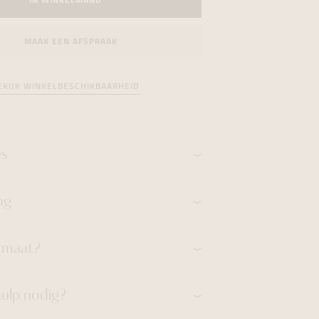
IN WINKELMAND
formeren
formeren
formeren
MAAK EEN AFSPRAAK
EKIJK WINKELBESCHIKBAARHEID
es
ng
n maat?
hulp nodig?