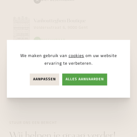
NIET BESCHIKBAAR
Vanhoutteghem
Boutique
Voldersstraat 6, 9000 Gent
BESCHIKBAAR
We maken gebruik van
cookies
om uw website
Vanhoutteghem
Jewelry
ervaring te verbeteren.
Dampoortstraat 2, 9000 Gent
AANPASSEN
ALLES AANVAARDEN
NIET BESCHIKBAAR
STUUR ONS EEN BERICHT
Wij helpen je graag verder!