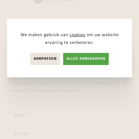
NIET BESCHIKBAAR
We maken gebruik van
cookies
om uw website
ervaring te verbeteren.
STUUR ONS EEN BERICHT
Wij helpen je graag verder!
AANPASSEN
ALLES AANVAARDEN
"Heeft u een vraag over dit product of wenst u meer
informatie? Aarzel dan niet en stuur ons een bericht. Wij
helpen u zo snel mogelijk verder."