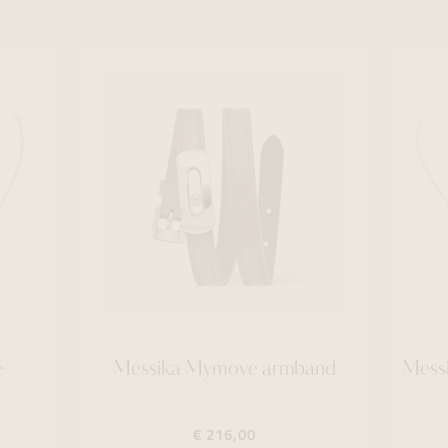
e
Messika Mymove armband
Messi
€ 216,00