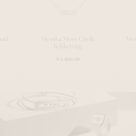
and
Messika Move Ciselle
Mes
halsketting
€ 4.800,00