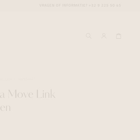
VRAGEN OF INFORMATIE?
+32 9 225 50 45
BELLEN
MESSIKA
a Move Link
ecenter
ecenter
ecenter
len
icecenter
icecenter
icecenter
rken
rken
rken
n
n
n