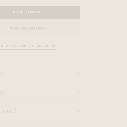
formeren
formeren
formeren
IN WINKELMAND
MAAK EEN AFSPRAAK
EKIJK WINKELBESCHIKBAARHEID
es
ng
n maat?