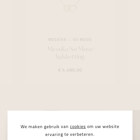
MESSIKA
SO MOVE
Messika So Move
halsketting
€ 4.480,00
We maken gebruik van
cookies
om uw website
ervaring te verbeteren.