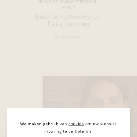
BRIDAL BY VANHOUTTEGHEM
FANCY
m
Bridal By Vanhoutteghem
Fancy trouwring
Op afspraak
We maken gebruik van
cookies
om uw website
ervaring te verbeteren.