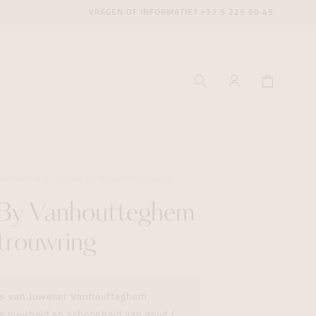
VRAGEN OF INFORMATIE?
+32 9 225 50 45
UWRINGEN
BRIDAL BY VANHOUTTEGHEM
 By Vanhoutteghem
ecenter
ecenter
ecenter
trouwring
icecenter
icecenter
icecenter
rken
rken
rken
ies van Juwelier Vanhoutteghem
n
n
n
de puurheid en schoonheid van goud /