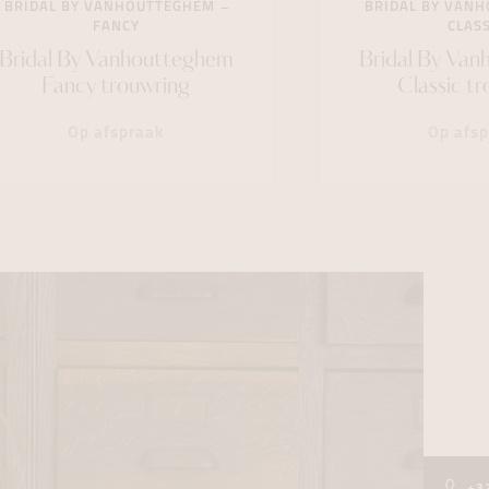
BRIDAL BY VANHOUTTEGHEM
BRIDAL BY VAN
FANCY
CLASS
Bridal By Vanhoutteghem
Bridal By Va
Fancy trouwring
Classic t
Op afspraak
Op afs
+3