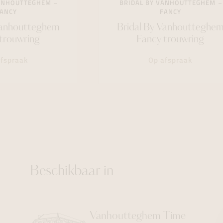
VANHOUTTEGHEM
BRIDAL BY VANHOUTTEGHEM
ANCY
FANCY
Vanhoutteghem
Bridal By Vanhoutteghe
trouwring
Fancy trouwring
fspraak
Op afspraak
Beschikbaar in
Vanhoutteghem
Time