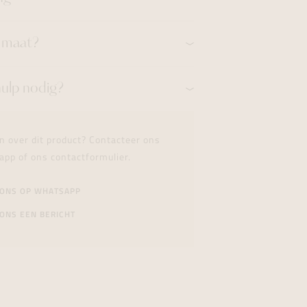
n maat?
hulp nodig?
n over dit product? Contacteer ons
app of ons contactformulier.
 ONS OP WHATSAPP
ONS EEN BERICHT