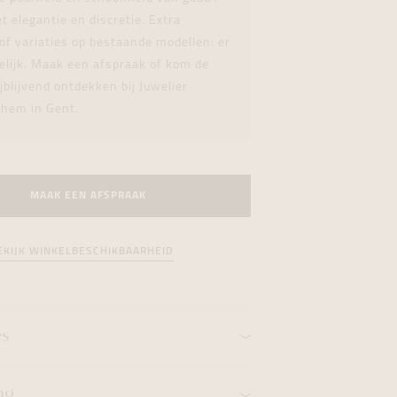
formeren
formeren
formeren
 elegantie en discretie. Extra
f variaties op bestaande modellen: er
elijk. Maak een afspraak of kom de
ijblijvend ontdekken bij Juwelier
hem in Gent.
MAAK EEN AFSPRAAK
EKIJK WINKELBESCHIKBAARHEID
es
ng