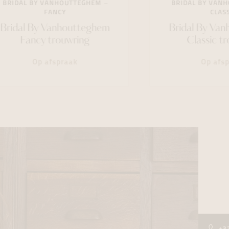
BRIDAL BY VANHOUTTEGHEM
BRIDAL BY VAN
FANCY
CLASS
Bridal By Vanhoutteghem
Bridal By Va
Fancy trouwring
Classic t
Op afspraak
Op afs
+3