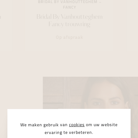
BRIDAL BY VANHOUTTEGHEM
FANCY
m
Bridal By Vanhoutteghem
Fancy trouwring
Op afspraak
We maken gebruik van
cookies
om uw website
ervaring te verbeteren.