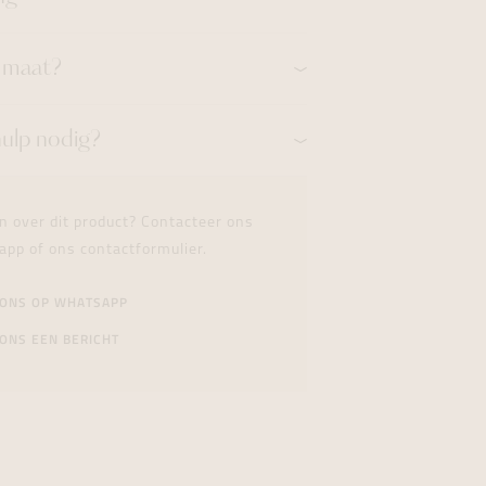
n maat?
hulp nodig?
n over dit product? Contacteer ons
app of ons contactformulier.
 ONS OP WHATSAPP
ONS EEN BERICHT