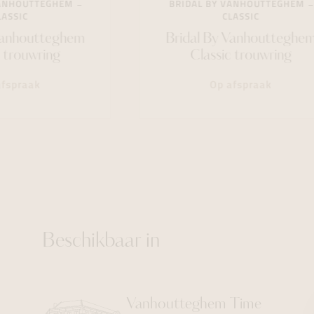
VANHOUTTEGHEM
BRIDAL BY VANHOUTTEGHEM
LASSIC
CLASSIC
Vanhoutteghem
Bridal By Vanhoutteghe
 trouwring
Classic trouwring
fspraak
Op afspraak
Beschikbaar in
Vanhoutteghem
Time