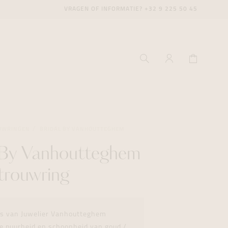
VRAGEN OF INFORMATIE?
+32 9 225 50 45
UWRINGEN
BRIDAL BY VANHOUTTEGHEM
 By Vanhoutteghem
ecenter
ecenter
ecenter
trouwring
icecenter
icecenter
icecenter
rken
rken
rken
ies van Juwelier Vanhoutteghem
n
n
n
de puurheid en schoonheid van goud /