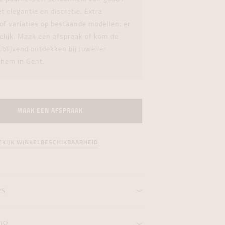
formeren
formeren
formeren
 elegantie en discretie. Extra
f variaties op bestaande modellen: er
elijk. Maak een afspraak of kom de
ijblijvend ontdekken bij Juwelier
hem in Gent.
MAAK EEN AFSPRAAK
EKIJK WINKELBESCHIKBAARHEID
es
ng