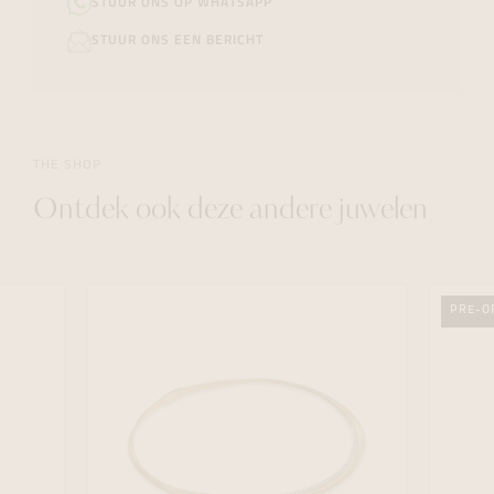
STUUR ONS OP WHATSAPP
STUUR ONS EEN BERICHT
THE SHOP
Ontdek ook deze andere juwelen
PRE-O