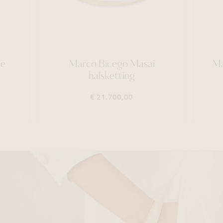
se
Marco Bicego Masai
Ma
halsketting
€ 21.700,00