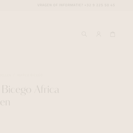
VRAGEN OF INFORMATIE?
+32 9 225 50 45
BELLEN
MARCO BICEGO
Bicego Africa
ecenter
ecenter
ecenter
len
icecenter
icecenter
icecenter
rken
rken
rken
n
n
n