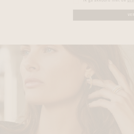
Ik ga akkoord met de
pri
VE