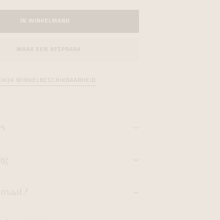
formeren
formeren
formeren
IN WINKELMAND
MAAK EEN AFSPRAAK
EKIJK WINKELBESCHIKBAARHEID
es
ng
n maat?