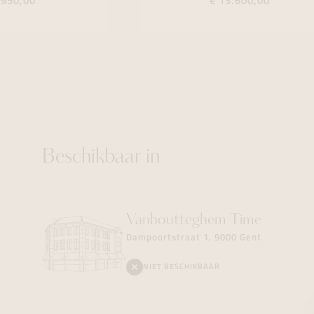
.950,00
€ 13.600,00
Beschikbaar in
Vanhoutteghem
Time
Dampoortstraat 1, 9000 Gent
NIET BESCHIKBAAR