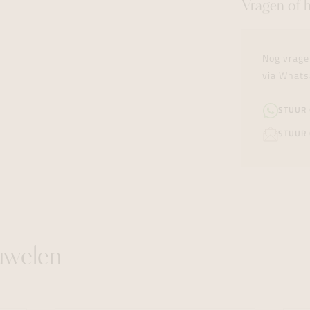
Vragen of 
Nog vrage
via Whats
STUUR
STUUR 
uwelen