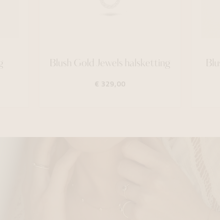
g
Blush Gold Jewels halsketting
Blu
€ 329,00