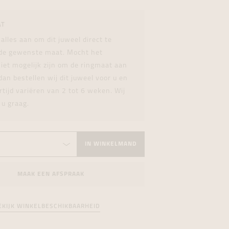
formeren
formeren
formeren
AT
 alles aan om dit juweel direct te
 de gewenste maat. Mocht het
iet mogelijk zijn om de ringmaat aan
dan bestellen wij dit juweel voor u en
rtijd variëren van 2 tot 6 weken. Wij
 u graag.
IN WINKELMAND
MAAK EEN AFSPRAAK
EKIJK WINKELBESCHIKBAARHEID