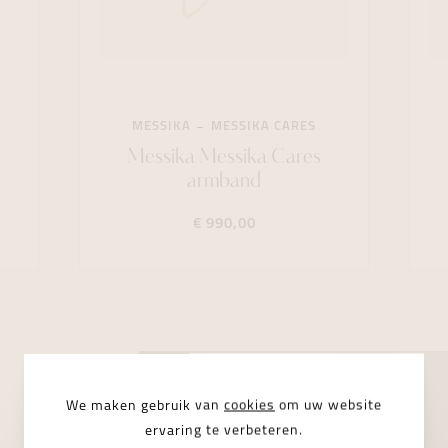
MESSIKA
MESSIKA CARES
Messika Messika Cares
armband
€ 990,00
We maken gebruik van
cookies
om uw website
ervaring te verbeteren.