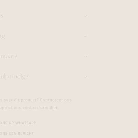
es
ng
n maat?
hulp nodig?
n over dit product? Contacteer ons
app of ons contactformulier.
 ONS OP WHATSAPP
ONS EEN BERICHT