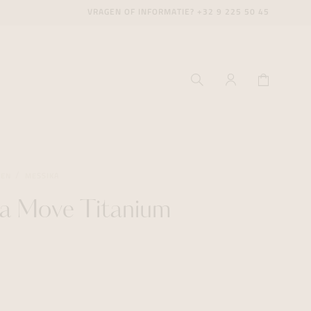
VRAGEN OF INFORMATIE?
+32 9 225 50 45
GEN
MESSIKA
ka Move Titanium
ecenter
ecenter
ecenter
icecenter
icecenter
icecenter
rken
rken
rken
n
n
n