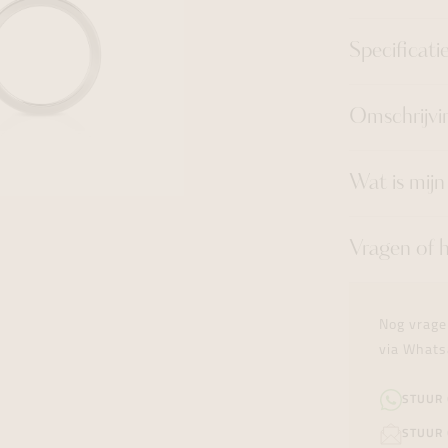
Specificati
Omschrijvi
Wat is mij
Vragen of 
Nog vrage
via Whats
STUUR
STUUR 