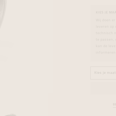
tingen
over
For Him
Juwelen trans
Juwelen trans
Juwelen trans
For Him
Cadeaubon
KIES JE MA
den
on
ock
Cadeaubon
Diamant
Diamant
Diamant
Cadeaubon
Wij doen er
graphs
leveren op
technisch n
te passen, 
kan de leve
informeren
B