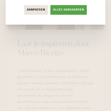
AANPASSEN
ALLES AANVAARDEN
Laat je inspireren door
Marco Bicego
Voortbouwend op een eeuwenoude traditie,
geworteld in het gebied waar de Italiaanse
juwelen werden geboren, heeft Marco Bicego
een unieke en onmiskenbare stijl
ontwikkeld: de elegantie van een
geraffineerde maar onconventionele vorm
van luxe die vrouwen in hun dagelijks leven