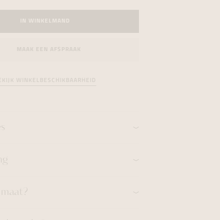
formeren
formeren
formeren
IN WINKELMAND
MAAK EEN AFSPRAAK
EKIJK WINKELBESCHIKBAARHEID
es
ng
n maat?