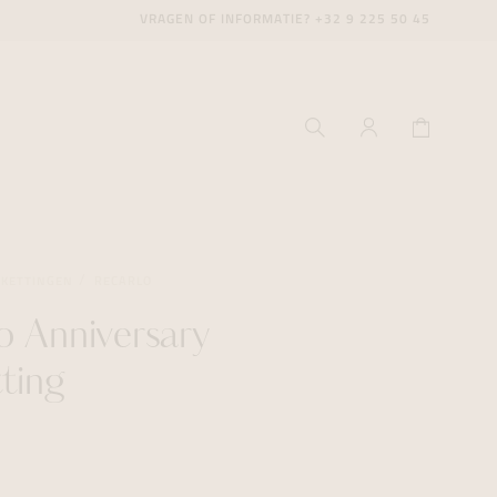
VRAGEN OF INFORMATIE?
+32 9 225 50 45
SKETTINGEN
RECARLO
o Anniversary
ecenter
ecenter
ecenter
tting
icecenter
icecenter
icecenter
rken
rken
rken
n
n
n