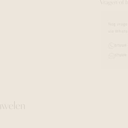
Vragen of 
Nog vrage
via Whats
STUUR
STUUR 
uwelen