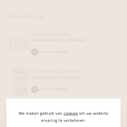
Beschikbaar in
Vanhoutteghem
Time
Dampoortstraat 1, 9000 Gent
NIET BESCHIKBAAR
Vanhoutteghem
Boutique
Voldersstraat 6, 9000 Gent
NIET BESCHIKBAAR
Vanhoutteghem
Jewelry
We maken gebruik van
cookies
om uw website
Dampoortstraat 2, 9000 Gent
ervaring te verbeteren.