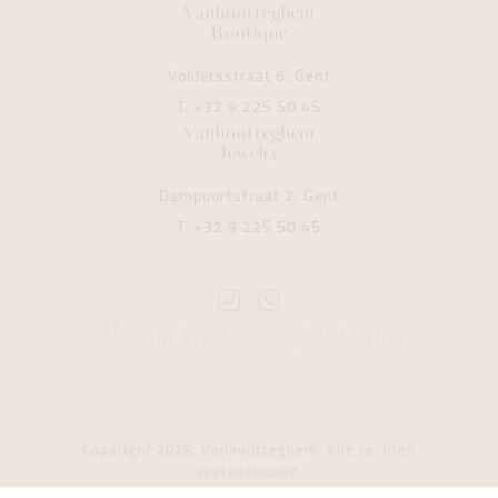
Vanhoutteghem
Boutique
Voldersstraat 6, Gent
T.
+32 9 225 50 45
Vanhoutteghem
Jewelry
Dampoortstraat 2, Gent
T.
+32 9 225 50 45
Instagram
Whatsapp
Vanhoutteghem
Vanhoutteghem
Copyright 2026. Vanhoutteghem. Alle rechten
voorbehouden.