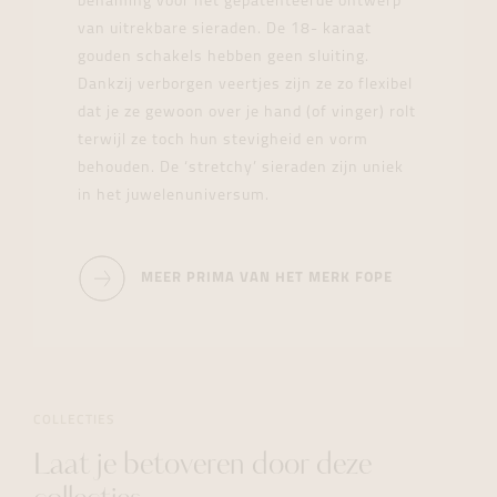
benaming voor het gepatenteerde ontwerp
van uitrekbare sieraden. De 18- karaat
gouden schakels hebben geen sluiting.
Dankzij verborgen veertjes zijn ze zo flexibel
dat je ze gewoon over je hand (of vinger) rolt
terwijl ze toch hun stevigheid en vorm
behouden. De ‘stretchy’ sieraden zijn uniek
in het juwelenuniversum.
MEER PRIMA VAN HET MERK FOPE
COLLECTIES
Laat je betoveren door deze