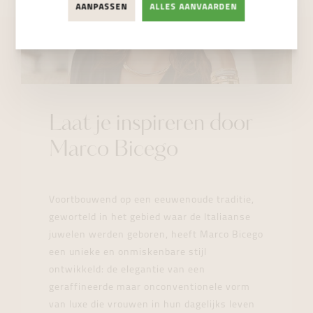
AANPASSEN
ALLES AANVAARDEN
Laat je inspireren door
Marco Bicego
Voortbouwend op een eeuwenoude traditie,
geworteld in het gebied waar de Italiaanse
juwelen werden geboren, heeft Marco Bicego
een unieke en onmiskenbare stijl
ontwikkeld: de elegantie van een
geraffineerde maar onconventionele vorm
van luxe die vrouwen in hun dagelijks leven