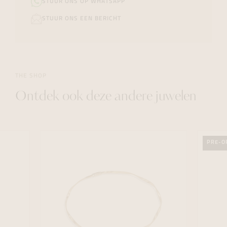
STUUR ONS OP WHATSAPP
STUUR ONS EEN BERICHT
THE SHOP
Ontdek ook deze andere juwelen
PRE-O