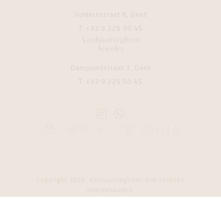
Voldersstraat 6, Gent
T.
+32 9 225 50 45
Vanhoutteghem
Jewelry
Dampoortstraat 2, Gent
T.
+32 9 225 50 45
Instagram
Whatsapp
Vanhoutteghem
Vanhoutteghem
Copyright 2026. Vanhoutteghem. Alle rechten
voorbehouden.