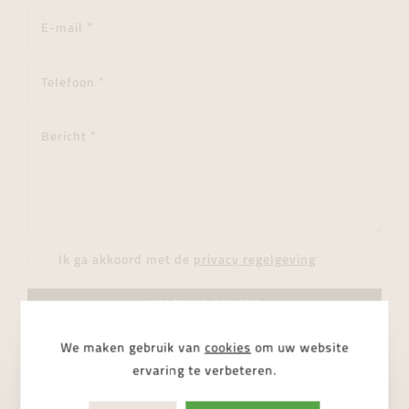
Ik ga akkoord met de
privacy regelgeving
VERSTUUR BERICHT
We maken gebruik van
cookies
om uw website
ervaring te verbeteren.