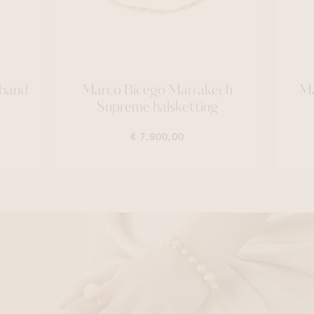
mband
Marco Bicego Marrakech
Ma
Supreme halsketting
€ 7.900,00