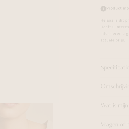
tingen
over
For Him
Juwelen trans
Juwelen trans
Juwelen trans
For Him
Cadeaubon
Product mo
den
on
ock
Cadeaubon
Diamant
Diamant
Diamant
Cadeaubon
Helaas is dit 
graphs
Heeft u inter
informeren u g
actuele prijs.
Specificati
Omschrijvi
Wat is mij
Vragen of 