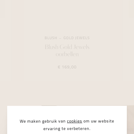
BLUSH
GOLD JEWELS
Blush Gold Jewels
oorbellen
€ 169,00
We maken gebruik van
cookies
om uw website
ervaring te verbeteren.