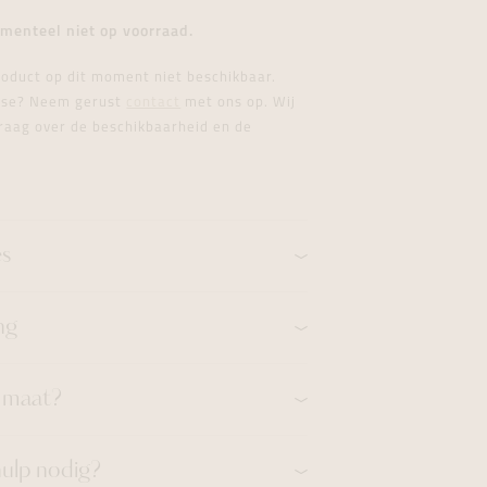
formeren
formeren
formeren
menteel niet op voorraad.
product op dit moment niet beschikbaar.
esse? Neem gerust
contact
met ons op. Wij
raag over de beschikbaarheid en de
es
ng
n maat?
hulp nodig?