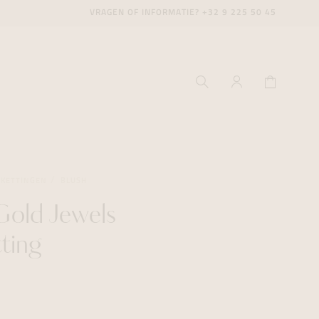
VRAGEN OF INFORMATIE?
+32 9 225 50 45
SKETTINGEN
BLUSH
Gold Jewels
ecenter
ecenter
ecenter
tting
icecenter
icecenter
icecenter
rken
rken
rken
n
n
n