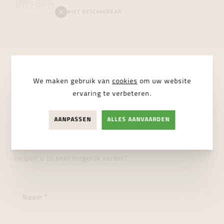
NIET BESCHIKBAAR
We maken gebruik van
cookies
om uw website
STUUR ONS EEN BERICHT
ervaring te verbeteren.
Wij helpen je graag verder!
AANPASSEN
ALLES AANVAARDEN
"Heeft u een vraag over dit product of wenst u meer
informatie? Aarzel dan niet en stuur ons een bericht. Wij
helpen u zo snel mogelijk verder."