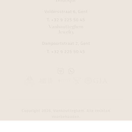
Boutique
Voldersstraat 6, Gent
T.
+32 9 225 50 45
Vanhoutteghem
Jewelry
Dampoortstraat 2, Gent
T.
+32 9 225 50 45
Instagram
Whatsapp
Vanhoutteghem
Vanhoutteghem
Copyright 2026. Vanhoutteghem. Alle rechten
voorbehouden.