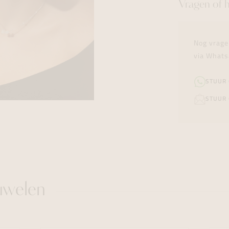
Vragen of 
Nog vrage
via Whats
STUUR
STUUR 
uwelen