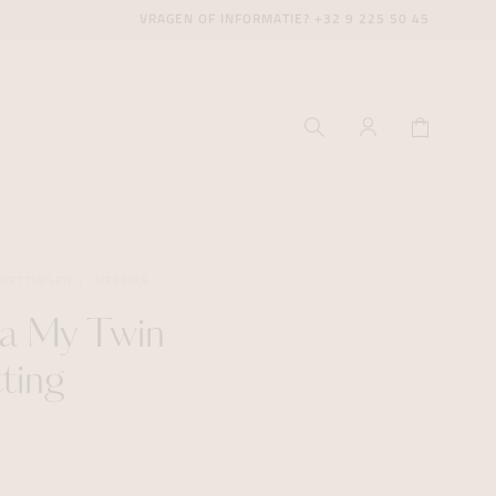
VRAGEN OF INFORMATIE?
+32 9 225 50 45
SKETTINGEN
MESSIKA
ka My Twin
ecenter
ecenter
ecenter
tting
icecenter
icecenter
icecenter
rken
rken
rken
n
n
n