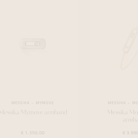
MESSIKA
MYMOVE
MESSIKA
MO
Messika Mymove armband
Messika Mov
armb
€ 1.350,00
€ 3.99