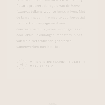
ze uit op het vlak van kleur en schittering.
Recarlo probeert de regels van de
haute
joaillerie
telkens weer te herschrijven. Met
de lancering van ‘Promise to you’ bevestigt
het merk zijn engagement voor
duurzaamheid. Elk juweel wordt gemaakt
door lokale vakkundigen, meesters in het
vak die al verschillende generaties
samenwerken met het Huis.
MEER VERLOVINGSRINGEN VAN HET
MERK RECARLO