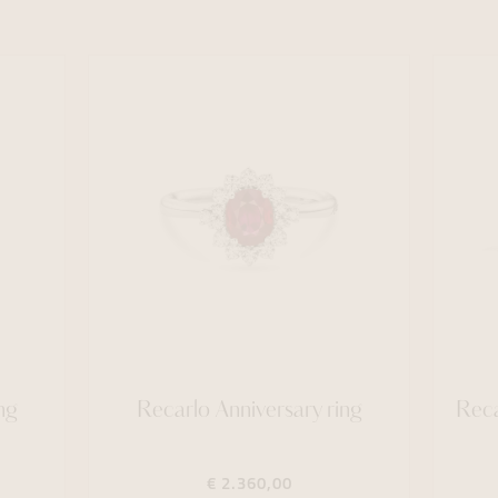
ng
Recarlo Anniversary ring
Reca
€ 2.360,00