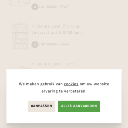
NIET BESCHIKBAAR
Vanhoutteghem
Boutique
Voldersstraat 6, 9000 Gent
NIET BESCHIKBAAR
Vanhoutteghem
Jewelry
Dampoortstraat 2, 9000 Gent
BESCHIKBAAR
We maken gebruik van
cookies
om uw website
ervaring te verbeteren.
AANPASSEN
ALLES AANVAARDEN
STUUR ONS EEN BERICHT