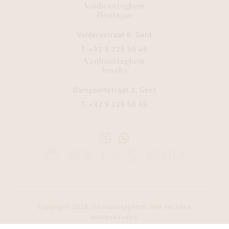
Vanhoutteghem
Boutique
Voldersstraat 6, Gent
T.
+32 9 225 50 45
Vanhoutteghem
Jewelry
Dampoortstraat 2, Gent
T.
+32 9 225 50 45
Instagram
Whatsapp
Vanhoutteghem
Vanhoutteghem
Copyright 2026. Vanhoutteghem. Alle rechten
voorbehouden.