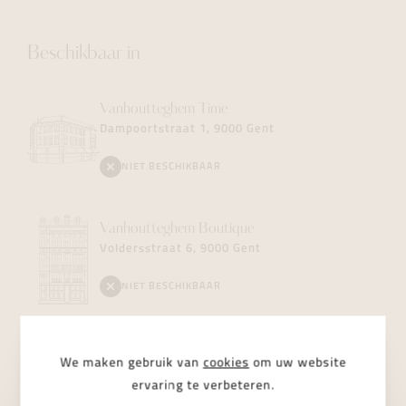
Beschikbaar in
Vanhoutteghem
Time
Dampoortstraat 1, 9000 Gent
NIET BESCHIKBAAR
Vanhoutteghem
Boutique
Voldersstraat 6, 9000 Gent
NIET BESCHIKBAAR
Vanhoutteghem
Jewelry
We maken gebruik van
cookies
om uw website
Dampoortstraat 2, 9000 Gent
ervaring te verbeteren.