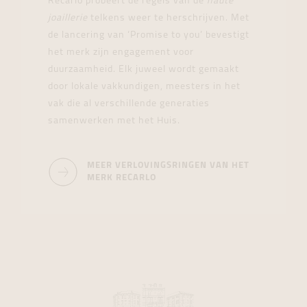
Recarlo probeert de regels van de
haute
joaillerie
telkens weer te herschrijven. Met
de lancering van ‘Promise to you’ bevestigt
het merk zijn engagement voor
duurzaamheid. Elk juweel wordt gemaakt
door lokale vakkundigen, meesters in het
vak die al verschillende generaties
samenwerken met het Huis.
MEER VERLOVINGSRINGEN VAN HET
MERK RECARLO