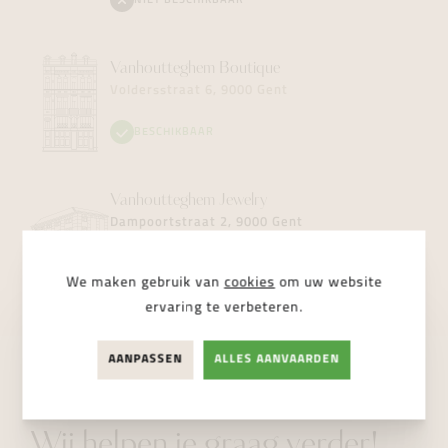
NIET BESCHIKBAAR
Vanhoutteghem
Boutique
Voldersstraat 6, 9000 Gent
BESCHIKBAAR
Vanhoutteghem
Jewelry
Dampoortstraat 2, 9000 Gent
NIET BESCHIKBAAR
We maken gebruik van
cookies
om uw website
ervaring te verbeteren.
AANPASSEN
ALLES AANVAARDEN
STUUR ONS EEN BERICHT
Wij helpen je graag verder!