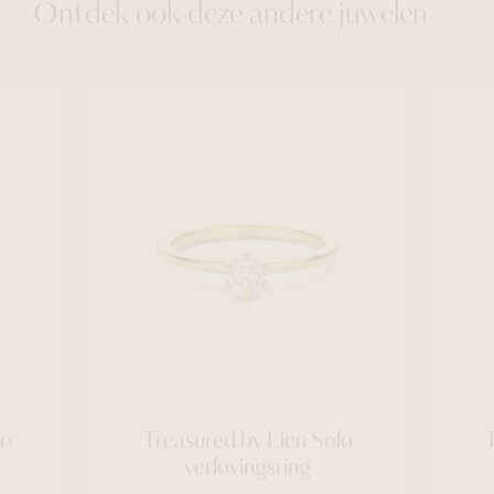
Ontdek ook deze andere juwelen
lo
Treasured by Lien Solo
T
verlovingsring