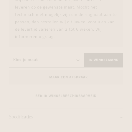
Wij doen er alles aan om dit juweel direct te
leveren op de gewenste maat. Mocht het
technisch niet mogelijk zijn om de ringmaat aan te
passen, dan bestellen wij dit juweel voor u en kan
de levertijd variëren van 2 tot 6 weken. Wij
informeren u graag.
IN WINKELMAND
MAAK EEN AFSPRAAK
BEKIJK WINKELBESCHIKBAARHEID
Specificaties