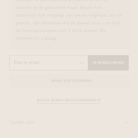
Wij doen er alles aan om dit juweel direct te
leveren op de gewenste maat. Mocht het
technisch niet mogelijk zijn om de ringmaat aan te
passen, dan bestellen wij dit juweel voor u en kan
de levertijd variëren van 2 tot 6 weken. Wij
informeren u graag.
IN WINKELMAND
MAAK EEN AFSPRAAK
BEKIJK WINKELBESCHIKBAARHEID
Specificaties