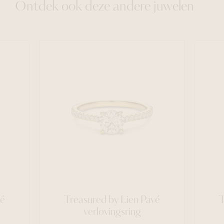
Ontdek ook deze andere juwelen
vé
Treasured by Lien Pavé
T
verlovingsring