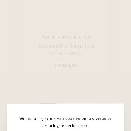
TREASURED BY LIEN
HALO
Treasured by Lien Halo
verlovingsring
€ 3.900,00
We maken gebruik van
cookies
om uw website
ervaring te verbeteren.