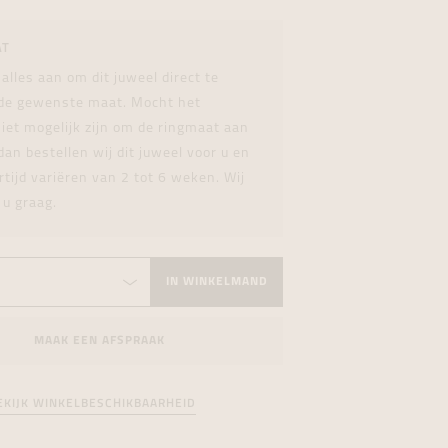
formeren
formeren
formeren
AT
 alles aan om dit juweel direct te
 de gewenste maat. Mocht het
iet mogelijk zijn om de ringmaat aan
dan bestellen wij dit juweel voor u en
rtijd variëren van 2 tot 6 weken. Wij
 u graag.
IN WINKELMAND
MAAK EEN AFSPRAAK
EKIJK WINKELBESCHIKBAARHEID