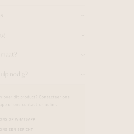
es
ng
n maat?
hulp nodig?
n over dit product? Contacteer ons
app of ons contactformulier.
 ONS OP WHATSAPP
ONS EEN BERICHT