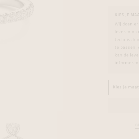
tingen
over
For Him
Juwelen trans
Juwelen trans
Juwelen trans
For Him
Cadeaubon
KIES JE MA
den
on
ock
Cadeaubon
Diamant
Diamant
Diamant
Cadeaubon
Wij doen er
graphs
leveren op
technisch n
te passen, 
kan de leve
informeren
B