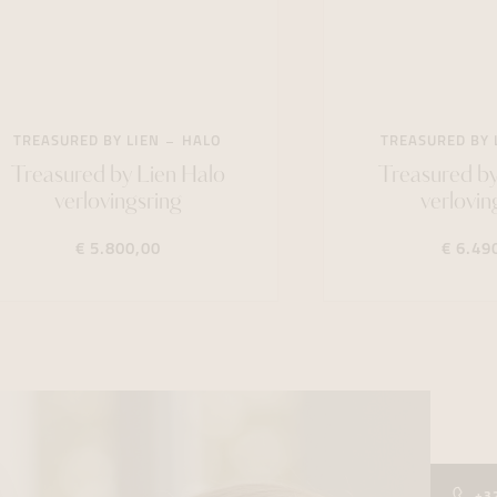
TREASURED BY LIEN
HALO
TREASURED BY 
Treasured by Lien Halo
Treasured by
verlovingsring
verlovin
€ 5.800,00
€ 6.49
+3