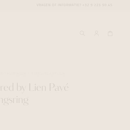
VRAGEN OF INFORMATIE?
+32 9 225 50 45
LOVINGSRINGEN
TREASURED BY LIEN
red by Lien Pavé
ecenter
ecenter
ecenter
ngsring
icecenter
icecenter
icecenter
rken
rken
rken
n
n
n