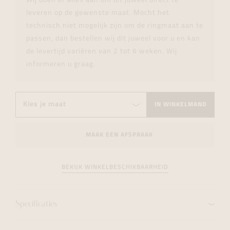
Wij doen er alles aan om dit juweel direct te
leveren op de gewenste maat. Mocht het
technisch niet mogelijk zijn om de ringmaat aan te
passen, dan bestellen wij dit juweel voor u en kan
de levertijd variëren van 2 tot 6 weken. Wij
informeren u graag.
IN WINKELMAND
MAAK EEN AFSPRAAK
BEKIJK WINKELBESCHIKBAARHEID
Specificaties