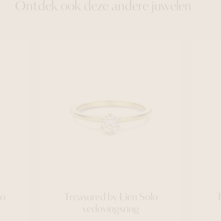
Ontdek ook deze andere juwelen
lo
Treasured by Lien Solo
T
verlovingsring