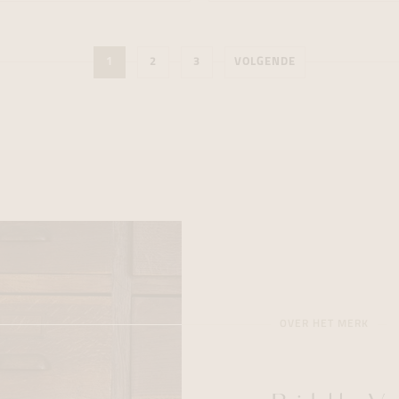
1
2
3
VOLGENDE
OVER HET MERK