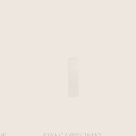
formeren
formeren
formeren
HEM
BRIDAL BY VANHOUTTEGHEM