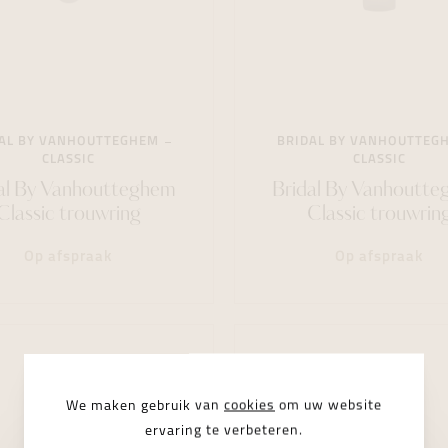
AL BY VANHOUTTEGHEM
BRIDAL BY VANHOUTTEG
CLASSIC
CLASSIC
al By Vanhoutteghem
Bridal By Vanhoutt
Classic trouwring
Classic trouwrin
Op afspraak
Op afspraak
We maken gebruik van
cookies
om uw website
ervaring te verbeteren.