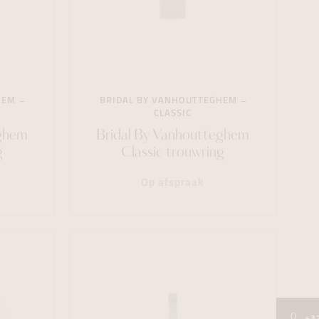
HEM
BRIDAL BY VANHOUTTEGHEM
CLASSIC
eghem
Bridal By Vanhoutteghem
g
Classic trouwring
Op afspraak
+3