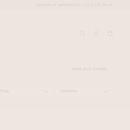
VRAGEN OF INFORMATIE?
+32 9 225 50 45
TOON ALLE FILTERS
Prijs
Sorteren
ecenter
ecenter
ecenter
icecenter
icecenter
icecenter
rken
rken
rken
n
n
n