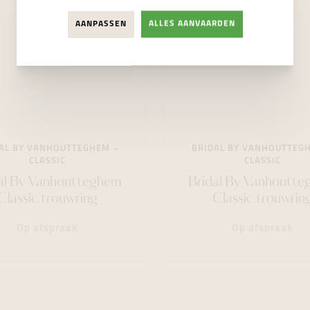
AANPASSEN
ALLES AANVAARDEN
AL BY VANHOUTTEGHEM
BRIDAL BY VANHOUTTEG
CLASSIC
CLASSIC
al By Vanhoutteghem
Bridal By Vanhoutt
Classic trouwring
Classic trouwrin
Op afspraak
Op afspraak