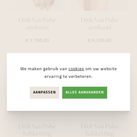
Dinh Van Pulse
Dinh Van Pulse
armband
armband
€ 1.190,00
€ 6.200,00
We maken gebruik van
cookies
om uw website
ervaring te verbeteren.
AANPASSEN
ALLES AANVAARDEN
Dinh Van Pulse
Dinh Van Pulse
halsketting
halsketting