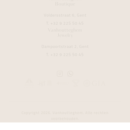
Boutique
Voldersstraat 6, Gent
T.
+32 9 225 50 45
Vanhoutteghem
Jewelry
Dampoortstraat 2, Gent
T.
+32 9 225 50 45
Instagram
Whatsapp
Vanhoutteghem
Vanhoutteghem
Copyright 2026. Vanhoutteghem. Alle rechten
voorbehouden.