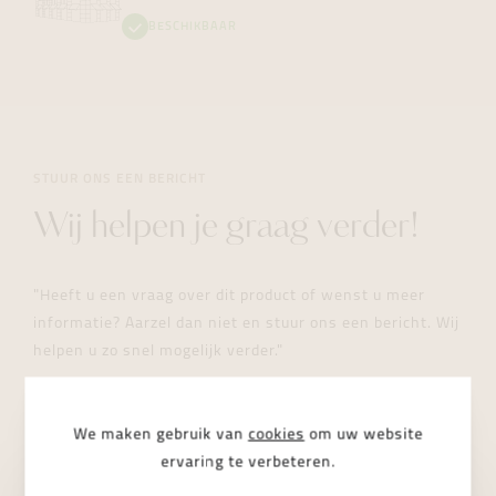
BESCHIKBAAR
STUUR ONS EEN BERICHT
Wij helpen je graag verder!
"Heeft u een vraag over dit product of wenst u meer
informatie? Aarzel dan niet en stuur ons een bericht. Wij
helpen u zo snel mogelijk verder."
We maken gebruik van
cookies
om uw website
ervaring te verbeteren.