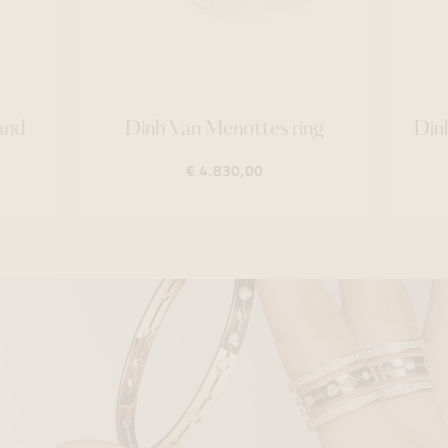
and
Dinh Van Menottes ring
Din
€ 4.830,00