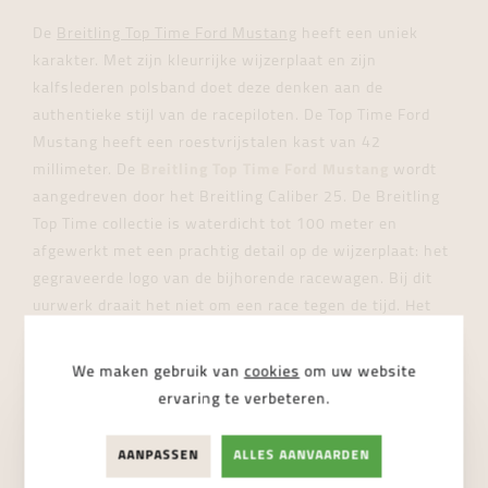
De
Breitling Top Time Ford Mustang
heeft een uniek
karakter. Met zijn kleurrijke wijzerplaat en zijn
kalfslederen polsband doet deze denken aan de
authentieke stijl van de racepiloten. De Top Time Ford
Mustang heeft een roestvrijstalen kast van 42
millimeter. De
Breitling Top Time Ford Mustang
wordt
aangedreven door het Breitling Caliber 25. De Breitling
Top Time collectie is waterdicht tot 100 meter en
afgewerkt met een prachtig detail op de wijzerplaat: het
gegraveerde logo van de bijhorende racewagen. Bij dit
uurwerk draait het niet om een race tegen de tijd. Het
geeft je integendeel een gevoel van vrijheid en plezier,
waardoor je de tijd ongetwijfeld uit het oog verliest.
•
We maken gebruik van
cookies
om uw website
ervaring te verbeteren.
BREITLING TOP TIME FORD MUSTANG
AANPASSEN
ALLES AANVAARDEN