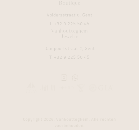
Boutique
Voldersstraat 6, Gent
T.
+32 9 225 50 45
Vanhoutteghem
Jewelry
Dampoortstraat 2, Gent
T.
+32 9 225 50 45
Instagram
Whatsapp
Vanhoutteghem
Vanhoutteghem
Copyright 2026. Vanhoutteghem. Alle rechten
voorbehouden.