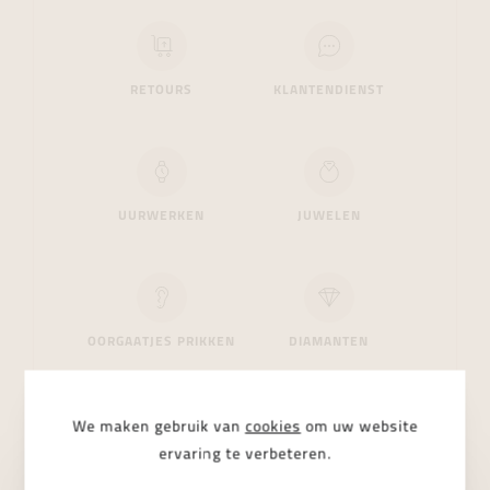
RETOURS
KLANTENDIENST
UURWERKEN
JUWELEN
OORGAATJES PRIKKEN
DIAMANTEN
We maken gebruik van
cookies
om uw website
ervaring te verbeteren.
TROUWRINGEN
VERLOVINGSRINGEN