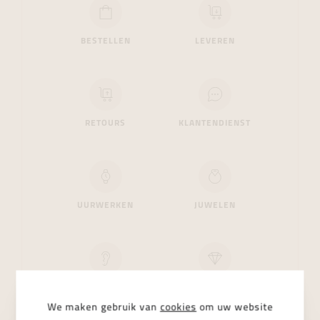
BESTELLEN
LEVEREN
RETOURS
KLANTENDIENST
UURWERKEN
JUWELEN
OORGAATJES PRIKKEN
DIAMANTEN
We maken gebruik van
cookies
om uw website