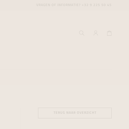
VRAGEN OF INFORMATIE?
+32 9 225 50 45
ecenter
ecenter
ecenter
icecenter
icecenter
icecenter
TERUG NAAR OVERZICHT
rken
rken
rken
n
n
n