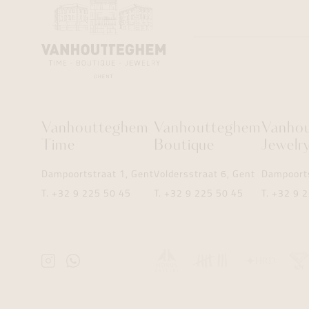
Vanhoutteghem
Vanhoutteghem
Vanho
Time
Boutique
Jewelr
Dampoortstraat 1, Gent
Voldersstraat 6, Gent
Dampoorts
T.
+32 9 225 50 45
T.
+32 9 225 50 45
T.
+32 9 2
Instagram
Whatsapp
Vanhoutteghem
Vanhoutteghem