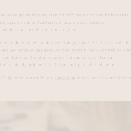
tingen
over
For Him
Juwelen trans
Juwelen trans
Juwelen trans
For Him
Cadeaubon
den
on
ock
Cadeaubon
Diamant
Diamant
Diamant
euw leven geven door ze laten transformeren tot een hedendaags
Cadeaubon
ntwerpers en diamantzetters om jouw droomcreatie te
graphs
e juwelen naar Juwelier Vanhoutteghem.
alen enkele modellen uit onze etalage, zodat je zelf kan ontdekk
eventueel opnieuw geslepen worden, zodat hij aan kwaliteit en gla
worden. Dat maakt meteen een wereld van verschil. Na een
 duidelijk prijsbestek. Dat gebeurt geheel vrijblijvend.
s of algemene vragen kunt u
contact
opnemen met de klantendiens