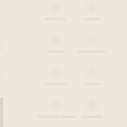
formeren
formeren
formeren
BESTELLEN
LEVEREN
en
ns
RETOURS
KLANTENDIENST
t
UURWERKEN
JUWELEN
OORGAATJES PRIKKEN
DIAMANTEN