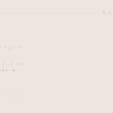
Juwe
utteghem
y
traat 2, Gent
25 50 45