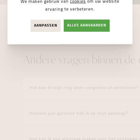
We maken gebruik van
cookies
om uw website
ervaring te verbeteren.
AANPASSEN
ALLES AANVAARDEN
Andere vragen binnen de c
Hoe kan ik mijn ring laten vergroten of verkleinen?
Hoeveel jaar garantie heb ik op mijn aankoop?
Hoe kan ik een afspraak maken voor het aankopen 