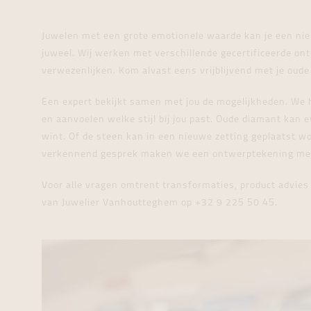
TAG Heuer
Fope
Halsket
Gold
Time m
Femme Adorée
Balmain
Zenith
Recarlo
Armban
Skelet
Wall cl
Juwelen met een grote emotionele waarde kan je een ni
Roxa
Rado
Grand Seiko
juweel. Wij werken met verschillende gecertificeerde o
GioMio
Chrono
Bridal By
Tissot
verwezenlijken. Kom alvast eens vrijblijvend met je oud
Franck Muller
Vanhoutteghem
Blush
Seiko
Longines
Een expert bekijkt samen met jou de mogelijkheden. We h
Pre-owned
en aanvoelen welke stijl bij jou past. Oude diamant kan 
Baume & Mercier
wint. Of de steen kan in een nieuwe zetting geplaatst 
verkennend gesprek maken we een ontwerptekening met een
Voor alle vragen omtrent transformaties, product advie
van Juwelier Vanhoutteghem op +32 9 225 50 45.