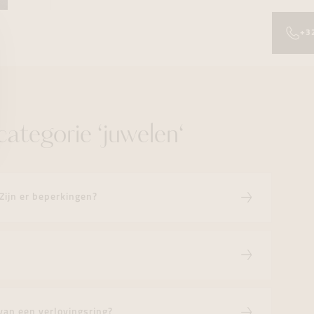
+3
ategorie ‘juwelen‘
 Zijn er beperkingen?
van een verlovingsring?