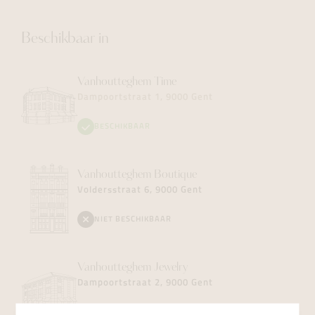
Beschikbaar in
Vanhoutteghem
Time
Dampoortstraat 1, 9000 Gent
BESCHIKBAAR
Vanhoutteghem
Boutique
Voldersstraat 6, 9000 Gent
NIET BESCHIKBAAR
Vanhoutteghem
Jewelry
Dampoortstraat 2, 9000 Gent
NIET BESCHIKBAAR